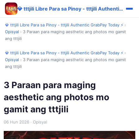
💎 tttjili Libre Para sa Pinoy - tttjili Authentic GrabPay Today ⚡
💎 tttjili Libre Para sa Pinoy - tttjili Authentic GrabPay Today ⚡
›
Opisyal
›
3 Paraan para maging aesthetic ang photos mo gamit
ang tttjili
💎 tttjili Libre Para sa Pinoy - tttjili Authentic GrabPay Today ⚡
›
Opisyal
›
3 Paraan para maging aesthetic ang photos mo gamit
ang tttjili
3 Paraan para maging
aesthetic ang photos mo
gamit ang tttjili
06 Hun 2026
· Opisyal