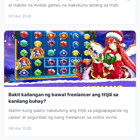
at mabilis na mobile games na makukuha lamang sa tttjili.
06 Hun 2026
Bakit kailangan ng bawat freelancer ang tttjili sa
kanilang buhay?
Alamin kung paano nakatulong ang tttjili sa pagpapaganda ng
career at seguridad ng isang freelancer sa online world.
06 Hun 2026