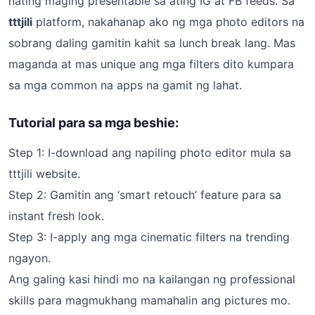
nating maging presentable sa ating IG at FB feeds. Sa
tttjili
platform, nakahanap ako ng mga photo editors na
sobrang daling gamitin kahit sa lunch break lang. Mas
maganda at mas unique ang mga filters dito kumpara
sa mga common na apps na gamit ng lahat.
Tutorial para sa mga beshie:
Step 1: I-download ang napiling photo editor mula sa
tttjili website.
Step 2: Gamitin ang ‘smart retouch’ feature para sa
instant fresh look.
Step 3: I-apply ang mga cinematic filters na trending
ngayon.
Ang galing kasi hindi mo na kailangan ng professional
skills para magmukhang mamahalin ang pictures mo.